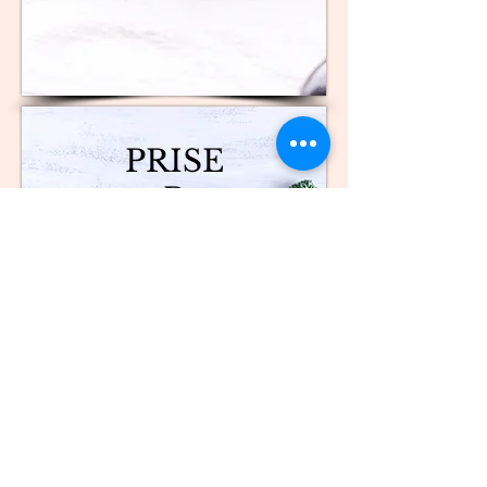
PRISE
R
KOST