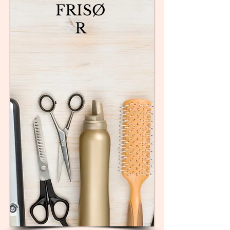
FRISØ
R