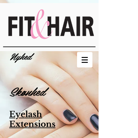
Nyhed
Skønhed
Eyelash
Extensions