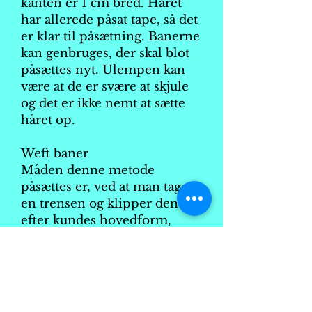
kanten er 1 cm bred. Håret
har allerede påsat tape, så det
er klar til påsætning. Banerne
kan genbruges, der skal blot
påsættes nyt. Ulempen kan
være at de er svære at skjule
og det er ikke nemt at sætte
håret op.
Weft baner
Måden denne metode
påsættes er, ved at man tager
en trensen og klipper den
efter kundes hovedform,
derefter sætter man håret fast
med micro ringen i kundes
hår og i hair extensions. Man
laver ca. 3-4 af disse baner på
tværs af hovedbunden, for at