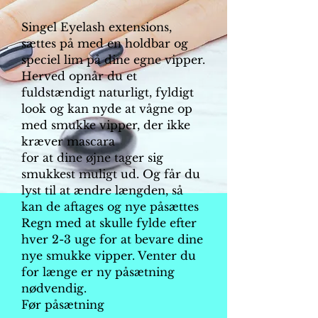
Singel Eyelash extensions,
sættes på med en holdbar og
speciel lim på dine egne vipper.
Herved opnår du et
fuldstændigt naturligt, fyldigt
look og kan nyde at vågne op
med smukke vipper, der ikke
kræver mascara
for at dine øjne tager sig
smukkest muligt ud. Og får du
lyst til at ændre længden, så
kan de aftages og nye påsættes
Regn med at skulle fylde efter
hver 2-3 uge for at bevare dine
nye smukke vipper. Venter du
for længe er ny påsætning
nødvendig.
Før påsætning